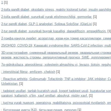
1
[1]
2-toifa qandli diabet, oksidativ stress, reaktiv kislorod turlari, insulin qarshili
2-toifa qandli diabet, surunkali yurak etishmovchiligi, gormonlar.
[1]
2-tur qandli diabet, GLP-1 analoglari, Soliqua SoloStar, iGlarLixi
[1]
2-tur qandli diabet, surunkali buyrak kasalligi, dapagliflozin, empagliflozin.
[1
2-тоифа қандли диабет, асоратлар, юрак-қон томир касалликлари, сем
25(OH)D3; COVID-19; Kawasaki syndrome-like; SARS-CoV-2 infection; multis
3D-эластография, сниженный овариальный резерв, овариальная строма
резерв, жесткость стромы, репродуктивный прогноз, SWE, допплероме
7α-gidroksilaza, ateroskleroz, xolesterin almashinu vi, levazo, tiotsin, reguly
: interstitsial fibroz, emfizem, chekish
[1]
: Reactive arthritis; Golimumab; Tofacitinib; TNF-a inhibitor; JAK inhibitor; 
Uzbekistan.
[1]
: tadqiqot usullari, tanlab kuzatish usuli, kogort tadqiqot usuli, kuzatuvlar son
saratoni, kallanish, o‘lim, xavf omillari, absolyut, nisbiy xavf.
[1]
: tug‘ma yurak nuqsoni, operatsiya, reabilitatsiya, psixosotsial rivojlanish,
: Кетогенная диета (КД), бета-окисления, липолиз
[1]