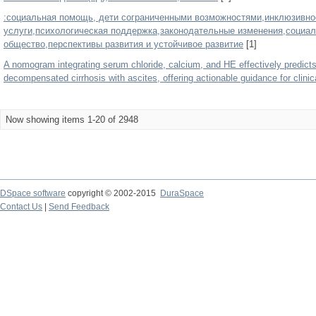
:социальная помощь, дети сограниченными возможностями,инклюзивно
услуги,психологическая поддержка,законодательные изменения,социа
общество,перспективы развития и устойчивое развитие
[1]
A nomogram integrating serum chloride, calcium, and HE effectively predict
decompensated cirrhosis with ascites, offering actionable guidance for clin
Now showing items 1-20 of 2948
DSpace software
copyright © 2002-2015
DuraSpace
Contact Us
|
Send Feedback