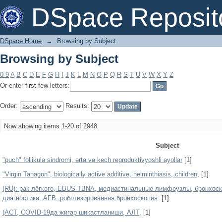
Browsing by Subject
DSpace Reposit
DSpace Home
→
Browsing by Subject
Browsing by Subject
0-9
A
B
C
D
E
F
G
H
I
J
K
L
M
N
O
P
Q
R
S
T
U
V
W
X
Y
Z
Or enter first few letters:
Order:
Results:
Now showing items 1-20 of 2948
Subject
"puch" follikula sindromi, erta va kech reproduktivyoshli ayollar
[1]
"Virgin Tanagon", biologically active additive, helminthiasis, children,
[1]
(RU): рак лёгкого, EBUS-TBNA, медиастинальные лимфоузлы, бронхоск
диагностика, AFB, роботизированная бронхоскопия.
[1]
(АСТ, COVID-19да жигар шикастланиши, АЛТ,
[1]